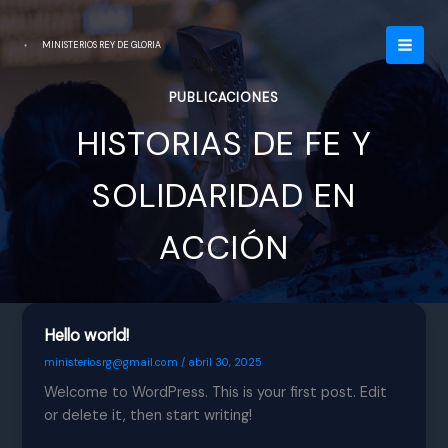
Ir
al
MINISTERIOS REY DE GLORIA
contenido
PUBLICACIONES
HISTORIAS DE FE Y
SOLIDARIDAD EN
ACCIÓN
Hello world!
ministeriosrg@gmail.com
/
abril 30, 2025
Welcome to WordPress. This is your first post. Edit
or delete it, then start writing!